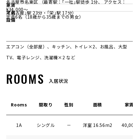
名古屋市名東区 （最寄駅：｢一社｣駅徒歩 1分、 アクセス：
家賃
¥34,000〜
定員
「名古屋｣駅 23分・｢栄｣駅 17分）
定員6名（18歳から35歳までの男女）
設備
エアコン（全部屋）、キッチン、トイレ×2、お風呂、大型
TV、電子レンジ、洗濯機×2 など
ROOMS
入居状況
Rooms
間取り
性別
面積
家賃
1A
シングル
－
洋室 16.56m2
40,000