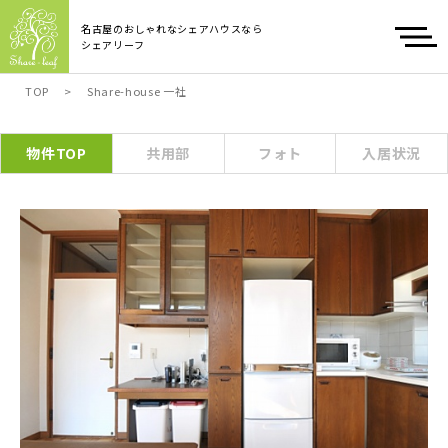
名古屋のおしゃれなシェアハウスなら
シェアリーフ
TOP
>
Share-house 一社
物件TOP
共用部
フォト
入居状況