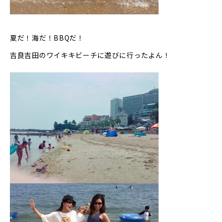
夏だ！海だ！BBQだ！
吉良吉田のワイキキビーチに遊びに行ったよん！