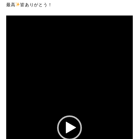
最高
皆ありがとう！
動
画
プ
レ
ー
ヤ
ー