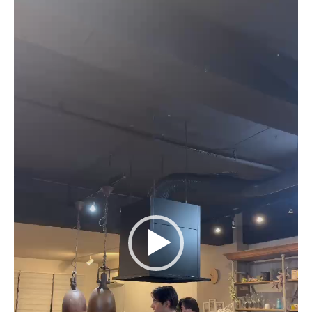
動
画
プ
レ
ー
ヤ
ー