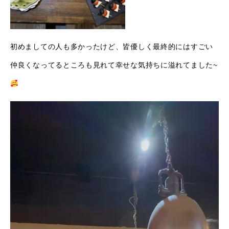
初めましての人も多かったけど、皆優しく最終的にはすごい
仲良くなってるところも見れて幸せな気持ちに溢れてました~
動
画
プ
レ
ー
ヤ
ー