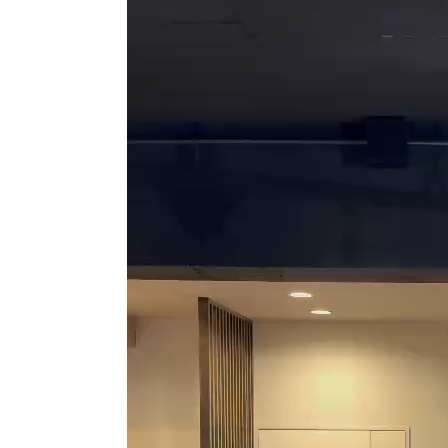
ー
ヤ
ー